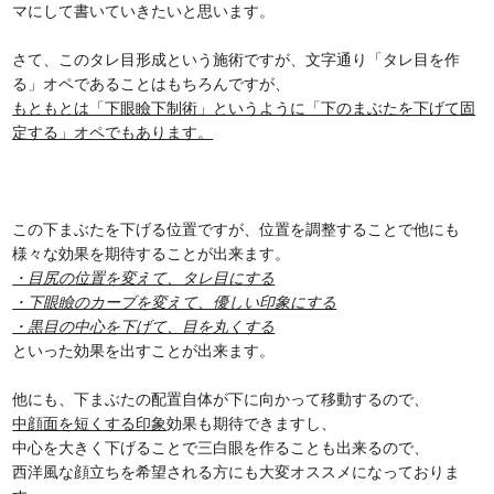
マにして書いていきたいと思います。
さて、このタレ目形成という施術ですが、文字通り「タレ目を作
る」オペであることはもちろんですが、
もともとは「下眼瞼下制術」というように「下のまぶたを下げて固
定する」オペでもあります。
この下まぶたを下げる位置ですが、位置を調整することで他にも
様々な効果を期待することが出来ます。
・目尻の位置を変えて、タレ目にする
・下眼瞼のカーブを変えて、優しい印象にする
・黒目の中心を下げて、目を丸くする
といった効果を出すことが出来ます。
他にも、下まぶたの配置自体が下に向かって移動するので、
中顔面を短くする印象
効果も期待できますし、
中心を大きく下げることで三白眼を作ることも出来るので、
西洋風な顔立ちを希望される方にも大変オススメになっておりま