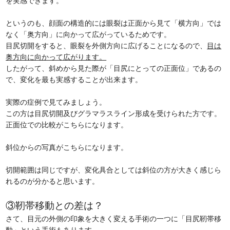
を実感できます。
というのも、顔面の構造的には眼裂は正面から見て「横方向」では
なく「奥方向」に向かって広がっているためです。
目尻切開をすると、眼裂を外側方向に広げることになるので、
目は
奥方向に向かって広がります。
したがって、斜めから見た際が「目尻にとっての正面位」であるの
で、変化を最も実感することが出来ます。
実際の症例で見てみましょう。
この方は目尻切開及びグラマラスライン形成を受けられた方です。
正面位での比較がこちらになります。
斜位からの写真がこちらになります。
切開範囲は同じですが、変化具合としては斜位の方が大きく感じら
れるのが分かると思います。
③靭帯移動との差は？
さて、目元の外側の印象を大きく変える手術の一つに「目尻靭帯移