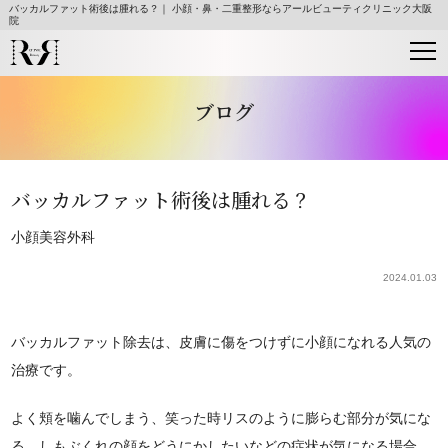
バッカルファット術後は腫れる？｜ 小顔・鼻・二重整形ならアールビューティクリニック大阪
院
ブログ
バッカルファット術後は腫れる？
小顔
美容外科
2024.01.03
バッカルファット除去は、皮膚に傷をつけずに小顔になれる人気の
治療です。
よく頬を噛んでしまう、笑った時リスのように膨らむ部分が気にな
る、しもぶくれの顔をどうにかしたいなどの症状が気になる場合