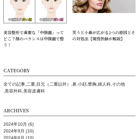
美容整形で重要な「中顔面」って
笑うと小鼻が広がる2つの原因とそ
どこ？顔のバランスは中顔面で整
の対処法【現役医師が解説】
う！
CATEGORY
全ての記事
二重
目元（二重以外）
鼻
小顔
豊胸
婦人科
その他
美容外科
美容⽪膚科
ARCHIVES
2024年10月
(6)
2024年9月
(10)
2024年8月
(10)