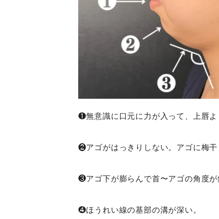
❶無意識に口元に力が入って、上唇よ
❷アゴがはっきりしない。
アゴに梅干
❸アゴ下が膨らんで首〜アゴの角度が
❹ほうれい線の基部の溝が深い。