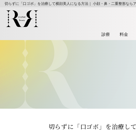
切らずに「口ゴボ」を治療して横顔美人になる方法｜ 小顔・鼻・二重整形なら
診療
料⾦
切らずに「口ゴボ」を治療し