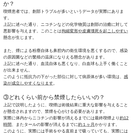
か？
喫煙患者では、創部トラブルが多いというデータが実際にありま
す。
上記に述べた通り、ニコチンなどの化学物質は創部の治癒に対して
悪影響を与えます。このことは
拘縮変形や皮膚壊死を起こしやすい
懸念が生じます。
また、煙による粉塵自体も鼻腔内の衛生環境を悪くするので、感染
の原因菌などの繁殖の温床になりえる懸念があります。
上記に述べた通り、血流自体も悪くなり、白血球も上手く働くこと
が出来ません。
このように抵抗力の下がった部位に対して病原体が多い環境は、
感
染が成立しやすくなります
。
③どれくらい前から禁煙したらいいの？
上記で説明したように、喫煙は術後結果に重大な影響を与えること
が懸念されますので、禁煙を心がける必要があります。
実際に体内からニコチンの影響が消えるまでには最終喫煙より
約12
時間
、またタールの影響が消えるまでに
約１ヶ月
かかります。
このように、実際には手術をやる直前まで吸っていても、実際には