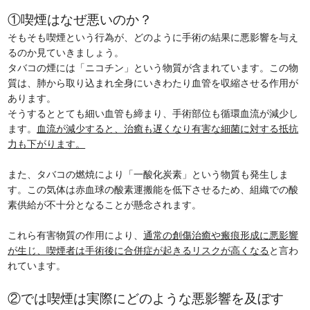
①喫煙はなぜ悪いのか？
そもそも喫煙という行為が、どのように手術の結果に悪影響を与え
るのか見ていきましょう。
タバコの煙には「
ニコチン
」という物質が含まれています。この物
質は、肺から取り込まれ全身にいきわたり血管を収縮させる作用が
あります。
そうするととても細い血管も締まり、手術部位も循環血流が減少し
ます。
血流が減少すると、治癒も遅くなり有害な細菌に対する抵抗
力も下がります。
また、タバコの燃焼により「
一酸化炭素
」という物質も発生しま
す。この気体は赤血球の酸素運搬能を低下させるため、組織での酸
素供給が不十分となることが懸念されます。
これら有害物質の作用により、
通常の創傷治癒や瘢痕形成に悪影響
が生じ、喫煙者は手術後に合併症が起きるリスクが高くなる
と言わ
れています。
②では喫煙は実際にどのような悪影響を及ぼす