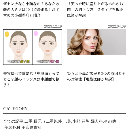
何センチなら小顔なの？あなたの
「笑った時に盛り上がるホホのお
顔の大きさは〇〇で決まる！おす
肉」の減らし方！２タイプを現役
すめの小顔整形も紹介
医師が解説
2023.12.19
2022.04.09
美容整形で重要な「中顔面」って
笑うと小鼻が広がる2つの原因とそ
どこ？顔のバランスは中顔面で整
の対処法【現役医師が解説】
う！
CATEGORY
全ての記事
二重
目元（二重以外）
鼻
小顔
豊胸
婦人科
その他
美容外科
美容⽪膚科