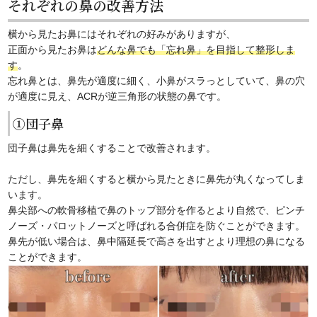
それぞれの鼻の改善方法
横から見たお鼻にはそれぞれの好みがありますが、
正面から見たお鼻は
どんな鼻でも「忘れ鼻」を目指して整形しま
す
。
忘れ鼻とは、鼻先が適度に細く、小鼻がスラっとしていて、鼻の穴
が適度に見え、ACRが逆三角形の状態の鼻です。
①団子鼻
団子鼻は鼻先を細くすることで改善されます。
ただし、鼻先を細くすると横から見たときに鼻先が丸くなってしま
います。
鼻尖部への軟骨移植で鼻のトップ部分を作るとより自然で、ピンチ
ノーズ・パロットノーズと呼ばれる合併症を防ぐことができます。
鼻先が低い場合は、鼻中隔延長で高さを出すとより理想の鼻になる
ことができます。