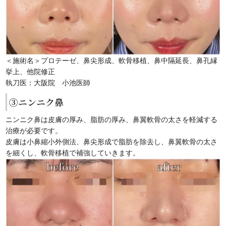
＜施術名＞プロテーゼ、鼻尖形成、軟骨移植、鼻中隔延長、鼻孔縁
挙上、他院修正
執刀医：大阪院 小池医師
③ニンニク鼻
ニンニク鼻は皮膚の厚み、脂肪の厚み、鼻翼軟骨の太さを軽減する
治療が必要です。
皮膚は小鼻縮小外側法、鼻尖形成で脂肪を除去し、鼻翼軟骨の太さ
を細くし、軟骨移植で補強していきます。