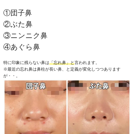
①団子鼻
②ぶた鼻
③ニンニク鼻
④あぐら鼻
特に印象に残らない鼻は
「忘れ鼻」と
言われます。
※最近の忘れ鼻は鼻柱が長い鼻、と定義が変化しつつあります
が・・。