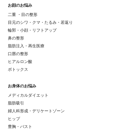
お顔のお悩み
⼆重 ・⽬の整形
⽬元のシワ・クマ・たるみ・若返り
輪郭・⼩顔・リフトアップ
⿐の整形
脂肪注入・再生医療
⼝唇の整形
ヒアルロン酸
ボトックス
お⾝体のお悩み
メディカルダイエット
脂肪吸引
婦⼈科形成・デリケートゾーン
ヒップ
豊胸・バスト