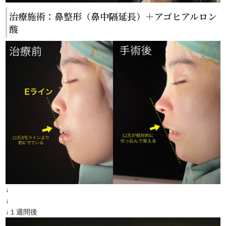
治療施術：鼻整形（鼻中隔延長）＋アゴヒアルロン
酸
↓
↓
↓１週間後