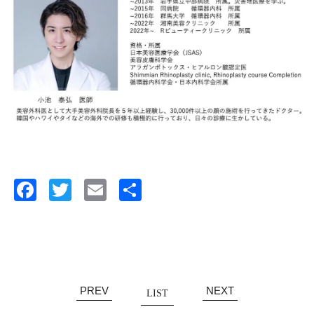
Facebook
Twitter
Email
共
有
PREV
NEXT
LIST