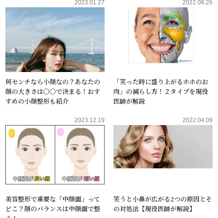
2023.01.27
2022.08.26
何センチなら小顔なの？あなたの
「笑った時に盛り上がるホホのお
顔の大きさは〇〇で決まる！おす
肉」の減らし方！２タイプを現役
すめの小顔整形も紹介
医師が解説
2023.12.19
2022.04.09
美容整形で重要な「中顔面」って
笑うと小鼻が広がる2つの原因とそ
どこ？顔のバランスは中顔面で整
の対処法【現役医師が解説】