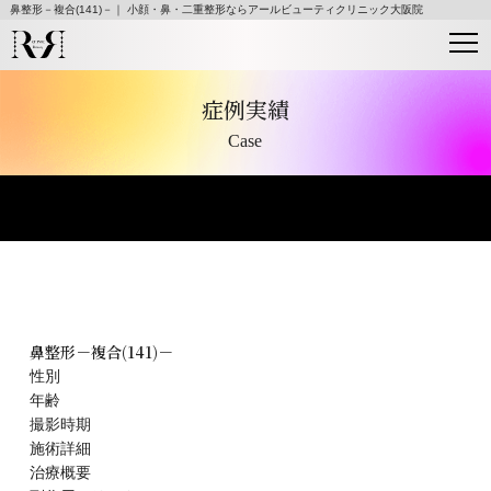
鼻整形－複合(141)－｜ 小顔・鼻・二重整形ならアールビューティクリニック大阪院
症例実績
Case
鼻整形－複合(141)－
性別
年齢
撮影時期
施術詳細
治療概要