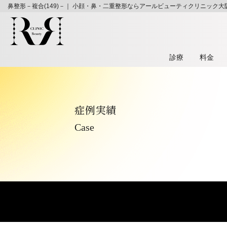
鼻整形－複合(149)－｜ 小顔・鼻・二重整形ならアールビューティクリニック大
診療
料⾦
症例実績
Case