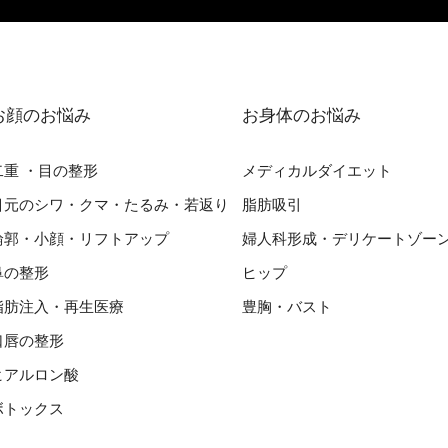
お顔のお悩み
お⾝体のお悩み
⼆重 ・⽬の整形
メディカルダイエット
⽬元のシワ・クマ・たるみ・若返り
脂肪吸引
輪郭・⼩顔・リフトアップ
婦⼈科形成・デリケートゾー
⿐の整形
ヒップ
脂肪注入・再生医療
豊胸・バスト
⼝唇の整形
ヒアルロン酸
ボトックス