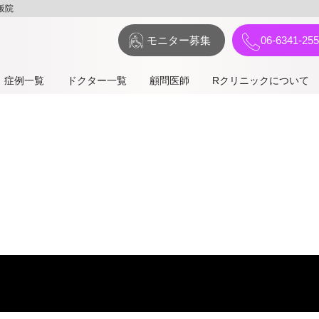
阪院
モニター募集
06-6341-25
症例⼀覧
ドクター一覧
顧問医師
Rクリニックについて