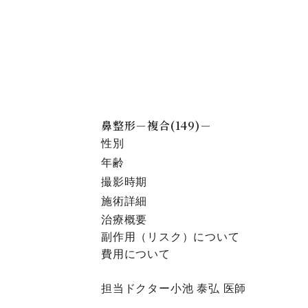
鼻整形－複合(149)－
性別
年齢
撮影時期
施術詳細
治療概要
副作⽤（リスク）について
費⽤について
担当ドクター
小池 泰弘
医師