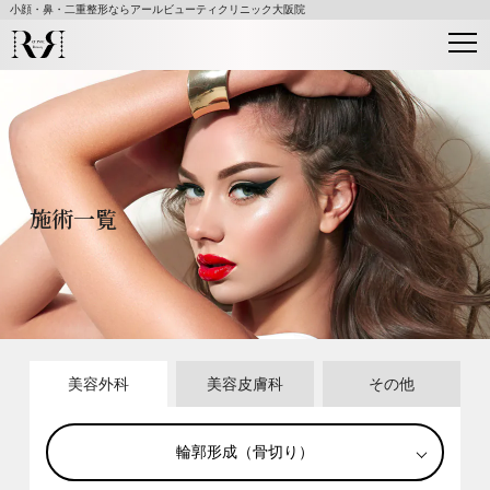
小顔・鼻・二重整形ならアールビューティクリニック大阪院
施術⼀覧
美容外科
美容⽪膚科
その他
輪郭形成（骨切り）