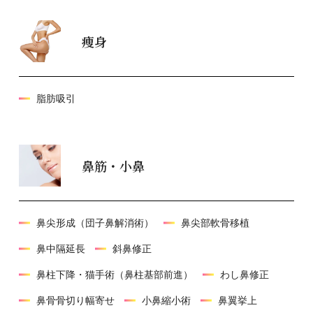
痩身
脂肪吸引
鼻筋・小鼻
鼻尖形成（団子鼻解消術）
鼻尖部軟骨移植
鼻中隔延長
斜鼻修正
鼻柱下降・猫手術（鼻柱基部前進）
わし鼻修正
鼻骨骨切り幅寄せ
小鼻縮小術
鼻翼挙上