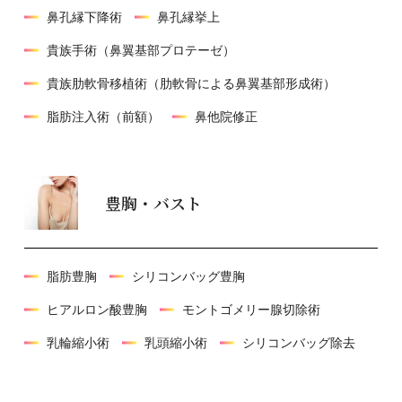
鼻孔縁下降術
鼻孔縁挙上
貴族手術（鼻翼基部プロテーゼ）
貴族肋軟骨移植術（肋軟骨による鼻翼基部形成術）
脂肪注⼊術（前額）
鼻他院修正
豊胸・バスト
脂肪豊胸
シリコンバッグ豊胸
ヒアルロン酸豊胸
モントゴメリー腺切除術
乳輪縮小術
乳頭縮小術
シリコンバッグ除去