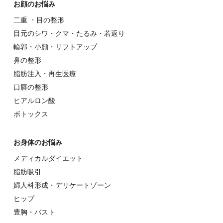
お顔のお悩み
⼆重 ・⽬の整形
⽬元のシワ・クマ・たるみ・若返り
輪郭・⼩顔・リフトアップ
⿐の整形
脂肪注入・再生医療
⼝唇の整形
ヒアルロン酸
ボトックス
お⾝体のお悩み
メディカルダイエット
脂肪吸引
婦⼈科形成・デリケートゾーン
ヒップ
豊胸・バスト