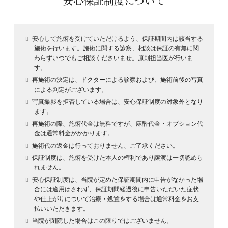
安心保証制度について
安心して施術を受けていただけるよう、保証期間内は該当する
施術を行います。施術に関する診察、相談は保証の有無に関
わらずいつでもご相談くださいませ。原則担当医が行いま
す。
再施術の決定は、ドクターによる診察および、施術前後の写真
による判定がございます。
写真撮影を拒否している場合は、安心保証制度の対象外となり
ます。
再施術の際、施術代金は無料ですが、麻酔代金・オプション代
金は通常料金がかかります。
施術代の返金は行っておりません、ご了承ください。
保証制度は、施術を受けた本人の権利であり譲渡は一切認めら
れません。
安心保証制度は、当院が定めた保証期間内に申告がなかった場
合には適用はされず、保証期間経過後に申告いただいた症状
や仕上がりについて治療・処置をする場合は通常料金をお支
払いいただきます。
当院が閉院した場合はこの限りではございません。