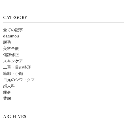
CATEGORY
全ての記事
datumou
脱毛
美容全般
傷跡修正
スキンケア
⼆重・⽬の整形
輪郭・小顔
⽬元のシワ・クマ
婦人科
痩身
豊胸
ARCHIVES