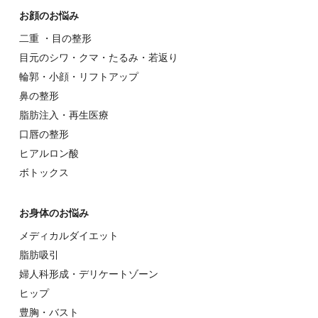
お顔のお悩み
⼆重 ・⽬の整形
⽬元のシワ・クマ・たるみ・若返り
輪郭・⼩顔・リフトアップ
⿐の整形
脂肪注入・再生医療
⼝唇の整形
ヒアルロン酸
ボトックス
お⾝体のお悩み
メディカルダイエット
脂肪吸引
婦⼈科形成・デリケートゾーン
ヒップ
豊胸・バスト