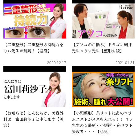
【二重整形】二重整形の持続力を
【アソコのお悩み】ドラゴン細井
りぃ先生が解説！【埋没】
先生×りぃ先生【整形対談】
2020.12.17
2021.01.31
【お知らせ】こんにちは、美容外
【小顔整形】糸リフトにあのコラ
科医 富田莉沙子と申します【美
ムニストがメスを入れる！！ りぃ
容】
先生の☆最新・小顔術〜 糸リフト
失敗者・・・【必見】