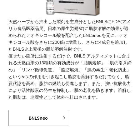
天然ハーブから抽出した製剤を主成分としたBNLSにFDA(アメ
リカ⾷品医薬品局、⽇本の厚生労働省)に脂肪溶解の効果が認
められたデオキシコール酸を配合したBNLSneoを元に、デオ
キシコール酸をさらに200倍に増量し、さらに4成分を追加し
たBNLS史上究極の脂肪溶解注射です。
痩せたい箇所に注射するだけで、BNLS アルティメットに含ま
れる天然由来の13種類の有効成分が「脂肪溶解」「肌の引き締
め」「リンパ循環促進」「脂肪燃焼」「肌の再生・老化防⽌」
という5つの作用を引き起こし脂肪を溶解するだけでなく、脂
質代謝を⾼め、脂肪の燃焼も促進します。また、強い抗酸化力
により活性酸素の発生を抑制し、肌の老化を防ぎます。溶解し
た脂肪は、老廃物として体外へ排出されます。
BNLSneo