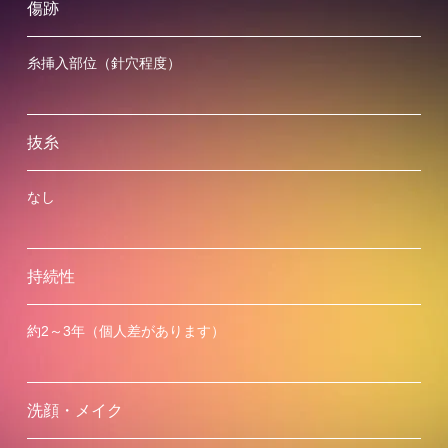
傷跡
糸挿入部位（針穴程度）
抜糸
なし
持続性
約2～3年（個人差があります）
洗顔・メイク