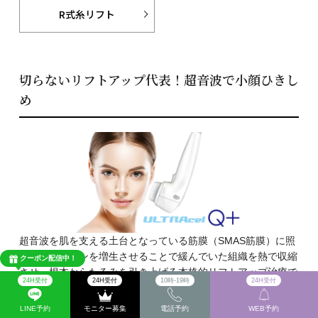
R式糸リフト
切らないリフトアップ代表！超音波で小顔ひきし
め
超音波を肌を支える土台となっている筋膜（SMAS筋膜）に照
射しコラーゲンを増生させることで緩んでいた組織を熱で収縮
クーポン配信中！
させ、根本からたるみを引き上げる本格的リフトアップ治療で
24H受付
24H受付
10時-19時
24H受付
す。
LINE予約
モニター募集
電話予約
WEB予約